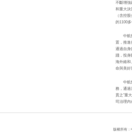
不斷增強
和重大決
（含控股
的1100
中航
置，推進
通過自身
踐，投身
海外維和
命與美好
中航
務，通過
貫之”重
司治理內