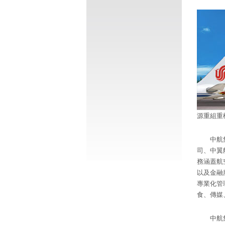
源重組重
中航
司、中翼
務涵蓋航
以及金融
專業化管
食、傳媒
中航