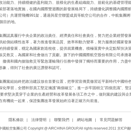
政治能力、持續穩健的盈利能力、規模化的生產組織能力、規範化的基礎管理
策部署落地實施，在國內國際雙迴圈的新發展格局下，持續優化調整國內國際航線網
公司）共運營飛機991架，通過與星空聯盟成員等航空公司的合作，中航集團將
多個目的地。
集團認真履行中央企業的政治責任、經濟責任和社會責任，努力把企業經營發
供給側結構性改革，著力推進發展品質、效率和動力變革，努力服務於國家發
的持續發展，穩定為國家創造稅收，提供就業機會。積極落實中央定點幫扶決
賑災救災，為國家和社會做出了貢獻。旗下的中國國際航空股份有限公司承擔
、撤僑和國內搶險救災等緊急運輸飛行任務中發揮了獨特而重要的作用，力盡
形象，得到了社會的廣泛讚譽和認可。
集團黨組始終把政治建設放在首要位置，把學習宣傳貫徹習近平新時代中國特
深化學習，全體幹部員工堅定擁護“兩個確立”，進一步牢固樹立“四個意識”、堅定
大要求堅決貫穿于企業的生產經營和改革發展各項工作之中，做到黨的建設與企
在有機統一起來，保證集團改革發展始終沿著正確方向前進。