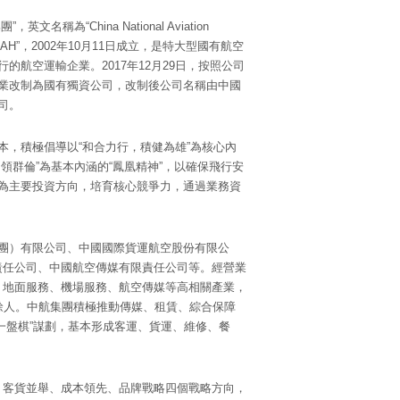
稱為“China National Aviation
”，簡稱“CNAH”，2002年10月11日成立，是特大型國有航空
的航空運輸企業。2017年12月29日，按照公司
業改制為國有獨資公司，改制後公司名稱由中國
司。
本，積極倡導以“和合力行，積健為雄”為核心內
領群倫”為基本內涵的“鳳凰精神”，以確保飛行安
為主要投資方向，培育核心競爭力，通過業務資
團）有限公司、中國國際貨運航空股份有限公
責任公司、中國航空傳媒有限責任公司等。經營業
、地面服務、機場服務、航空傳媒等高相關產業，
餘人。中航集團積極推動傳媒、租賃、綜合保障
一盤棋”謀劃，基本形成客運、貨運、維修、餐
、客貨並舉、成本領先、品牌戰略四個戰略方向，