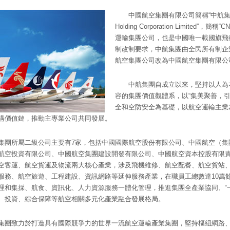
中國航空集團有限公司簡稱“中航集團”，英文名
Holding Corporation Limited
運輸集團公司，也是中國唯一載國旗飛行
制改制要求，中航集團由全民所有制企
航空集團公司改為中國航空集團有限公
中航集團自成立以來，堅持以人為
容的集團價值觀體系，以“集美聚善，引
全和空防安全為基礎，以航空運輸主業
構價值鏈，推動主專業公司共同發展。
集團所屬二級公司主要有7家，包括中國國際航空股份有限公司、中國航空（集
航空投資有限公司、中國航空集團建設開發有限公司、中國航空資本控股有限
空客運、航空貨運及物流兩大核心產業，涉及飛機維修、航空配餐、航空貨站
服務、航空旅遊、工程建設、資訊網路等延伸服務產業，在職員工總數達10萬
理和集採、航食、資訊化、人力資源服務一體化管理，推進集團全產業協同、“
、投資、綜合保障等航空相關多元化產業融合發展格局。
集團致力於打造具有國際競爭力的世界一流航空運輸產業集團，堅持樞紐網路