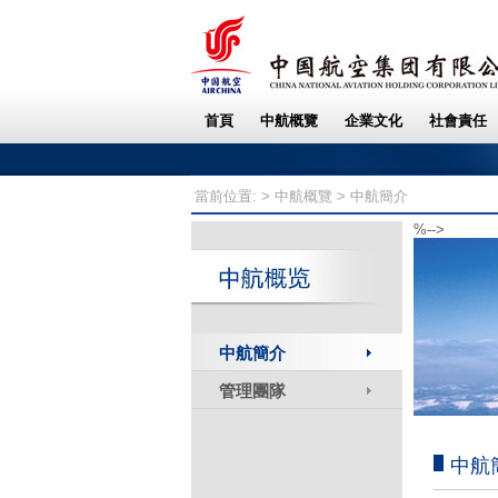
當前位置: >
中航概覽
> 中航簡介
%-->
中航簡介
管理團隊
中航